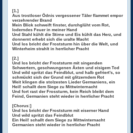
[1.]
Aus trostloser Ödnis vergessener Täler flammet empor
verzehrender Brand
Mein Blick schweift finster, durchglüht vom Rot,
loderndes Feuer in meiner Hand
Und Stahl kühlt die Stirne und Eis kühlt das Herz, und
donnernt erhebt sich die uralte Macht
Und los bricht der Froststurm hin über die Welt, und
Winterheim strahlt in herrlicher Pracht
[2.]
Und los bricht der Froststurm mit singenden
Schwertern, geschwungenen Äxten und eisigem Tod
Und wild spritzt das Feindblut, und halb gefriert's, so
schmückt sich der Grund mit glitzerndem Rot
Weit klingen die stolzesten Lieder Germaniens, ein
Heil! schallt dem Siege zu Mittwinternacht
Und fort rast der Frossturm, kein Reich bleibt dem
Feind, Germanien steht wieder in herrlicher Pracht
[Chorus:]
Und los bricht der Froststurm mit eiserner Hand
Und wild spritzt das Feindblut
Ein Heil! schallt dem Siege zu Mittwinternacht
Germanien steht wieder in herrlicher Pracht