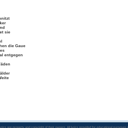
nitzt
ker
ind
et sie
el
hen die Gaue
ges
al entgegen
Fäden
älder
Weite
lyrics are property and copyright of their owners. All lyrics provided for educational purposes 