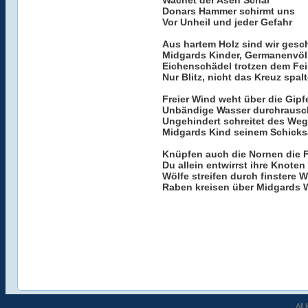
Wachet der Asen Schar
Donars Hammer schirmt uns
Vor Unheil und jeder Gefahr
Aus hartem Holz sind wir gesch
Midgards Kinder, Germanenvöl
Eichenschädel trotzen dem Fe
Nur Blitz, nicht das Kreuz spalt
Freier Wind weht über die Gipf
Unbändige Wasser durchrausc
Ungehindert schreitet des We
Midgards Kind seinem Schicks
Knüpfen auch die Nornen die 
Du allein entwirrst ihre Knoten
Wölfe streifen durch finstere W
Raben kreisen über Midgards 
All 