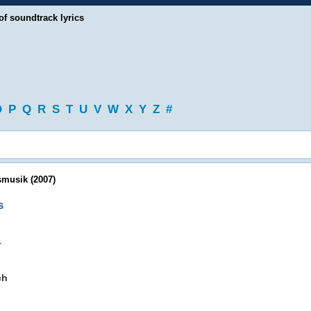
of soundtrack lyrics
O
P
Q
R
S
T
U
V
W
X
Y
Z
#
smusik (2007)
s
r
ch