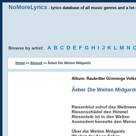
NoMoreLyrics
- lyrics database of all music genres and a lot 
A
B
C
D
E
F
G
H
I
J
K
L
M
N
Browse by artist:
Home
>>
Absurd
>> Ãeber Die Weiten Midgards
Album: Raubritter Grimmige Volk
Ãeber Die Weiten Midgard
Riesenblut schuf das Weltmee
Riesenschädel den Himmel
Riesenleib ist in den Welten
Asenodem beseelte den Mens
Über die Weiten Midgards