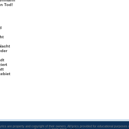
senmann
en Tod!
d
ht
 Nacht
eder
adt
iert
tt
gebiet
lyrics are property and copyright of their owners. All lyrics provided for educational purposes 