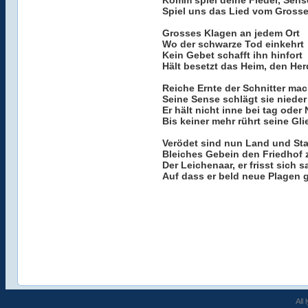
Komm spiel deine Fiedel, Sen
Spiel uns das Lied vom Gross
Grosses Klagen an jedem Ort
Wo der schwarze Tod einkehrt
Kein Gebet schafft ihn hinfort
Hält besetzt das Heim, den Her
Reiche Ernte der Schnitter mac
Seine Sense schlägt sie nieder
Er hält nicht inne bei tag oder
Bis keiner mehr rührt seine Gli
Verödet sind nun Land und St
Bleiches Gebein den Friedhof z
Der Leichenaar, er frisst sich sa
Auf dass er beld neue Plagen 
All 