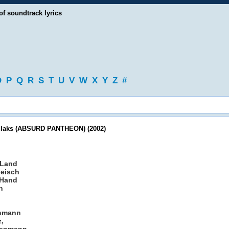
of soundtrack lyrics
O
P
Q
R
S
T
U
V
W
X
Y
Z
#
odlaks (ABSURD PANTHEON) (2002)
 Land
leisch
 Hand
h
enmann
,