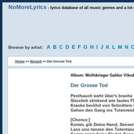
NoMoreLyrics
- lyrics database of all music genres and a lot 
A
B
C
D
E
F
G
H
I
J
K
L
M
N
Browse by artist:
Home
>>
Absurd
>> Der Grosse Tod
Album: Wolfskrieger Galdur Vik
Der Grosse Tod
Pesthauch weht über's brache
Süsslich stinkend wie faules F
Kranke berührt von Schnitters
Gehen den Gang ins Totenreic
[Chorus:]
Komm, gib Deine Hand, Sens
Lass uns tanzen den Totentanz