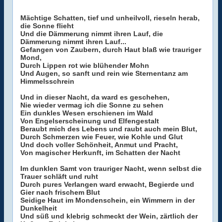
Mächtige Schatten, tief und unheilvoll, rieseln herab,
die Sonne flieht
Und die Dämmerung nimmt ihren Lauf, die
Dämmerung nimmt ihren Lauf...
Gefangen von Zaubern, durch Haut blaß wie trauriger
Mond,
Durch Lippen rot wie blühender Mohn
Und Augen, so sanft und rein wie Sternentanz am
Himmelsschrein
Und in dieser Nacht, da ward es geschehen,
Nie wieder vermag ich die Sonne zu sehen
Ein dunkles Wesen erschienen im Wald
Von Engelserscheinung und Elfengestalt
Beraubt mich des Lebens und raubt auch mein Blut,
Durch Schmerzen wie Feuer, wie Kohle und Glut
Und doch voller Schönheit, Anmut und Pracht,
Von magischer Herkunft, im Schatten der Nacht
Im dunklen Samt von trauriger Nacht, wenn selbst die
Trauer schläft und ruht
Durch pures Verlangen ward erwacht, Begierde und
Gier nach frischem Blut
Seidige Haut im Mondenschein, ein Wimmern in der
Dunkelheit
Und süß und klebrig schmeckt der Wein, zärtlich der