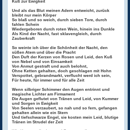
Kuß zur Ewigkeit
Und als das Blut meinen Adern entweicht, zurück
bleibt nur mein Körper
So blaß und so weich, durch sieben Tore, durch
fahlen Schein
Wiedergeboren durch roten Wein, hinein ins Dunkle
Als Kind der Nacht, fast sklavengleich, durch
Zauberkraft
So weinte ich über die Schönheit der Nacht, den
süßen Atem und über die Pracht
Den Duft der Kerzen von Rosen und Leid, den Kuß
von Nebel und von Einsamkeit
Von Anmut gestraft und auch belohnt,
Ohne Ketten gehalten, doch geschlagen mit Hohn
Verspottet, gebrandmarkt, verflucht werd ich sein,
Für heute, für immer und für alle Zeit
Wenn silbriger Schimmer den Augen entrinnt und
magische Lichter am Firmament
Die Augen geflutet von Tränen und Leid, von Kummer
und Sorgen in Ewigkeit
Von Seelen verzaubert, so nah und so fern, gefangen
gehalten allein wie ein Stern
Und tiefschwarze Engel, sie kosten mein Leid, blutige
Tränen im Strudel der Zeit