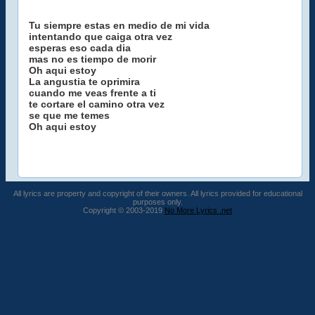
Tu siempre estas en medio de mi vida
intentando que caiga otra vez
esperas eso cada dia
mas no es tiempo de morir
Oh aqui estoy
La angustia te oprimira
cuando me veas frente a ti
te cortare el camino otra vez
se que me temes
Oh aqui estoy
All lyrics are property and copyright of their owners. All lyrics provided for educational
purposes only.
Copyright © 2003-2019
No More Lyrics .net