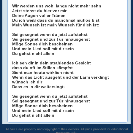
Wir werden uns wohl lange nicht mehr sehn
Jetzt stehst du hier vor mir
Deine Augen voller Tränen
Du ich weiß dass du manchmal mutlos bist
Mein Wunsch ist mein Wunsch für dich ist:
Sei gesegnet wenn du jetzt aufstehst
Sei gesegnet und zur Tür hinausgehst
Möge Sonne dich bescheinen
Und mein Lied soll mit dir sein
Du gehst nicht allein
Ich seh dir in dein strahlendes Gesicht
dass du oft im Stillen kämpfst
Sieht man heute wirklich nicht
Wenn das Licht ausgeht und der Lärm verklingt
wünsch ich dir
Dass es in dir weitersingt:
Sei gesegnet wenn du jetzt aufstehst
Sei gesegnet und zur Tür hinausgehst
Möge Sonne dich bescheinen
Und mein Lied soll mit dir sein
Du gehst nicht allein
All lyrics are property and copyright of their owners. All lyrics provided for educational
purposes only.