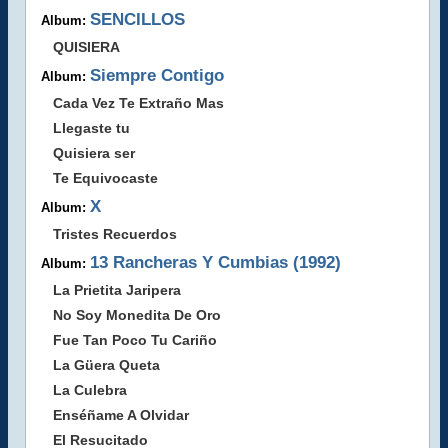
SENCILLOS
Album:
QUISIERA
Siempre Contigo
Album:
Cada Vez Te Extraño Mas
Llegaste tu
Quisiera ser
Te Equivocaste
X
Album:
Tristes Recuerdos
13 Rancheras Y Cumbias (1992)
Album:
La Prietita Jaripera
No Soy Monedita De Oro
Fue Tan Poco Tu Cariño
La Güera Queta
La Culebra
Enséñame A Olvidar
El Resucitado