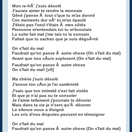
Mon re-frÃ¨ j'suis désolé
J'aurais aimer te rendre la monnaie
Gêné j'pense Ã tout c'que tu m'as donné
Ces moments dur oÃ¹ tu m'as épaulé
J'étais pas l'seul t'étais Ã mes côtés
Personne m'entendais toi tu m'écoutais
La suite fait mal j'me tais tu la connais
Fallait que tu saches que je suis dégoÃ»té
On s'fait du mal
Faudrait qu'on passe Ã autre chose (On s'fait du mal)
Avant que nos cÅurs explosent (On s'fait du mal)
Faudrait qu'on passe Ã autre chose
On s'fait du mal! [x5]
Ma chérie j'suis désolé
J'avoue ton cÅur je l'ai cambriolé
J'sais que ton intimité s'est fait violée
Et que je n'ai pas su te consoler
Je t'aime tellement j'pourrais te dévorer
Mais dans ta vie je n'sers qu'Ã décorer
Le silence nous a éloigné
Les cris d'nos disputes peuvent en témoigner
On s'fait du mal
Faudrait qu'on passe Ã autre chose (On s'fait du mal)