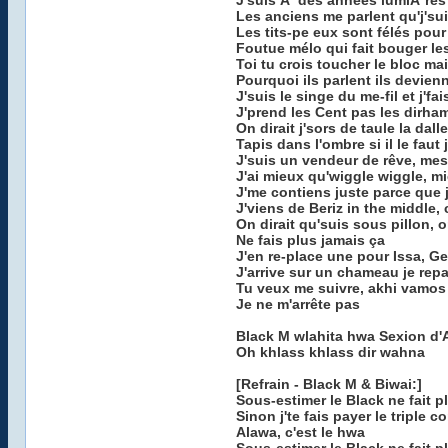
J'suis Ã des années lumiÃ¨r
Les anciens me parlent qu'j'su
Les tits-pe eux sont félés pour 
Foutue mélo qui fait bouger le
Toi tu crois toucher le bloc ma
Pourquoi ils parlent ils devie
J'suis le singe du me-fil et j'f
J'prend les Cent pas les dirha
On dirait j'sors de taule la da
Tapis dans l'ombre si il le faut j
J'suis un vendeur de rêve, mes
J'ai mieux qu'wiggle wiggle, m
J'me contiens juste parce que 
J'viens de Beriz in the middle, c
On dirait qu'suis sous pillon, on 
Ne fais plus jamais ça
J'en re-place une pour Issa, Ge-
J'arrive sur un chameau je re
Tu veux me suivre, akhi vamos
Je ne m'arrête pas
Black M wlahita hwa Sexion d'
Oh khlass khlass dir wahna
[Refrain - Black M & Biwai:]
Sous-estimer le Black ne fait p
Sinon j'te fais payer le tripl
Alawa, c'est le hwa