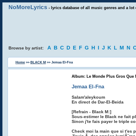
NoMoreLyrics
- lyrics database of all music genres and a lot 
A
B
C
D
E
F
G
H
I
J
K
L
M
N
Browse by artist:
Home
>>
BLACK M
>> Jemaa El-Fna
Album: Le Monde Plus Gros Que 
Jemaa El-Fna
Salam'aleykoum
En direct de Dar-El-Beida
[Refrain - Black M:]
Sous-estimer le Black ne fait p
Sinon j'te fais payer le tripl
Check moi la main que si t'es 