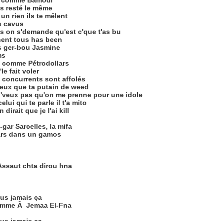
es comme Bamodi
is resté le même
un rien ils te mêlent
s cavus
is on s'demande qu'est c'que t'as bu
nnent tous has been
ais ger-bou Jasmine
ms
lle comme Pétrodollars
'le fait voler
 concurrents sont affolés
ieux que ta putain de weed
j'veux pas qu'on me prenne pour une idole
elui qui te parle il t'a mito
dirait que je l'ai kill
gar Sarcelles, la mifa
pars dans un gamos
Assaut chta dirou hna
lus jamais ça
e comme Ã Jemaa El-Fna