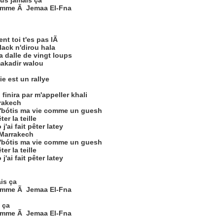
lus jamais ça
e comme Ã Jemaa El-Fna
ent toi t'es pas lÃ
lack n'dirou hala
la dalle de vingt loups
makadir walou
ie est un rallye
l finira par m'appeller khali
rakech
 j'bótis ma vie comme un guesh
ter la teille
'ai fait pêter latey
 Marrakech
 j'bótis ma vie comme un guesh
ter la teille
'ai fait pêter latey
is ça
e comme Ã Jemaa El-Fna
 ça
e comme Ã Jemaa El-Fna