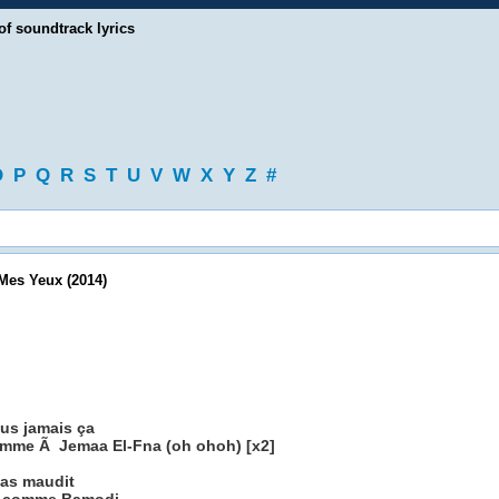
of soundtrack lyrics
O
P
Q
R
S
T
U
V
W
X
Y
Z
#
Mes Yeux (2014)
lus jamais ça
e comme Ã Jemaa El-Fna (oh ohoh) [x2]
pas maudit