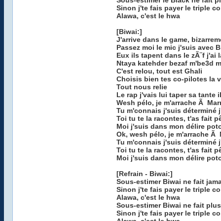
Sous-estimer le Black ne fait p
Sinon j'te fais payer le tripl
Alawa, c'est le hwa
[Biwai:]
J'arrive dans le game, bizarrem
Passez moi le mic j'suis avec B
Eux ils tapent dans le zÃ¨f j'ai 
Ntaya katehder bezaf m'be3d 
C'est relou, tout est Ghali
Choisis bien tes co-pilotes la v
Tout nous relie
Le rap j'vais lui taper sa tante i
Wesh pélo, je m'arrache Ã Mar
Tu m'connais j'suis déterminé
Toi tu te la racontes, t'as fait pê
Moi j'suis dans mon délire poto j
Ok, wesh pélo, je m'arrache Ã
Tu m'connais j'suis déterminé
Toi tu te la racontes, t'as fait pê
Moi j'suis dans mon délire poto j
[Refrain - Biwai:]
Sous-estimer Biwai ne fait jama
Sinon j'te fais payer le tripl
Alawa, c'est le hwa
Sous-estimer Biwai ne fait plus
Sinon j'te fais payer le tripl