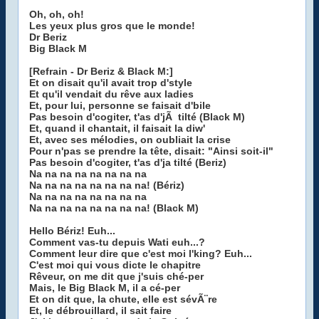
Oh, oh, oh!
Les yeux plus gros que le monde!
Dr Beriz
Big Black M
[Refrain - Dr Beriz & Black M:]
Et on disait qu'il avait trop d'style
Et qu'il vendait du rêve aux ladies
Et, pour lui, personne se faisait d'bile
Pas besoin d'cogiter, t'as d'jÃ tilté (Black M)
Et, quand il chantait, il faisait la diw'
Et, avec ses mélodies, on oubliait la crise
Pour n'pas se prendre la tête, disait: "Ainsi soit-il"
Pas besoin d'cogiter, t'as d'ja tilté (Beriz)
Na na na na na na na na
Na na na na na na na na! (Bériz)
Na na na na na na na na
Na na na na na na na na! (Black M)
Hello Bériz! Euh...
Comment vas-tu depuis Wati euh...?
Comment leur dire que c'est moi l'king? Euh...
C'est moi qui vous dicte le chapitre
Rêveur, on me dit que j'suis ché-per
Mais, le Big Black M, il a cé-per
Et on dit que, la chute, elle est sévÃ¨re
Et, le débrouillard, il sait faire