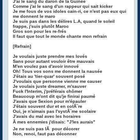
J'ai le sang du daron de la Guinée
Comme j'ai le sang d'un rappeur qui sait kicker
Je me fous de vos idoles cain-ri, ce n'est pas eux qui
me donnent le maro
Je suis pas dans les délires L.A, quand le soleil
frappe, j'suis plutôt Maroc
Gros son pour les re-frés
Il faut que tout le monde chante mon refrain
[Refrain]
Je voulais juste prendre mes lovés
Sans pour autant vouloir être mauvais
M'en voulez pas d'avoir innové
Oh! Tous vos sons me donnent la nausée
J'étais au 'tier-quar' souvent posé
J'voulais que personne vienne me causer
Je voulais juste dreamer, m'sauver
Fuck l'Interim, j'préférais chômer
Beaucoup m'ont dit qu'je finirai paumé
J'avais que Sexion pour m'épauler
J'étais souvent dur et en colÃ¨re
Oui, je n'aimais pas l'systÃ¨me scolaire
J'avais du mal avec les horaires
Ã mes ennemies j'disais: "J'les aurais"
Je ne suis pas lÃ pour décorer
Non, renoi, faut pas déconner