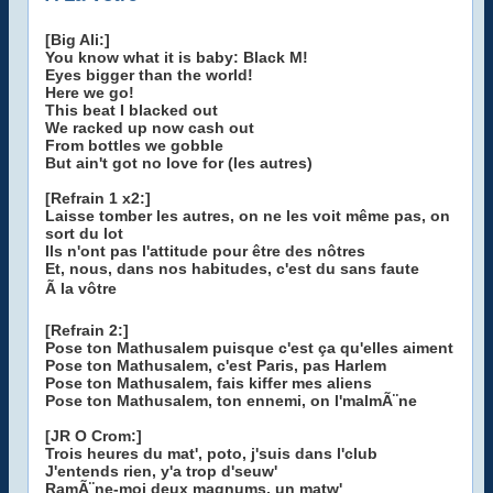
[Big Ali:]
You know what it is baby: Black M!
Eyes bigger than the world!
Here we go!
This beat I blacked out
We racked up now cash out
From bottles we gobble
But ain't got no love for (les autres)
[Refrain 1 x2:]
Laisse tomber les autres, on ne les voit même pas, on
sort du lot
Ils n'ont pas l'attitude pour être des nôtres
Et, nous, dans nos habitudes, c'est du sans faute
Ã la vôtre
[Refrain 2:]
Pose ton Mathusalem puisque c'est ça qu'elles aiment
Pose ton Mathusalem, c'est Paris, pas Harlem
Pose ton Mathusalem, fais kiffer mes aliens
Pose ton Mathusalem, ton ennemi, on l'malmÃ¨ne
[JR O Crom:]
Trois heures du mat', poto, j'suis dans l'club
J'entends rien, y'a trop d'seuw'
RamÃ¨ne-moi deux magnums, un matw'