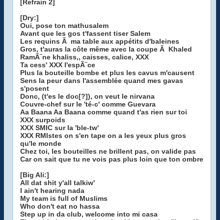
[Refrain 2]
[Dry:]
Oui, pose ton mathusalem
Avant que les gos t'fassent tiser Salem
Les requins Ã ma table aux appétits d'baleines
Gros, t'auras la côte même avec la coupe Ã Khaled
RamÃ¨ne khaliss,, caisses, calice, XXX
Ta cess' XXX l'espÃ¨ce
Plus la bouteille bombe et plus les cavus m'causent
Sens la peur dans l'assemblée quand mes gavas
s'posent
Donc, (t'es le doc[?]), on veut le nirvana
Couvre-chef sur le 'té-c' comme Guevara
Aa Baana Aa Baana comme quand t'as rien sur toi
XXX surpoids
XXX SMIC sur la 'ble-tw'
XXX RMIstes on s'en tape on a les yeux plus gros
qu'le monde
Chez toi, les bouteilles ne brillent pas, on valide pas
Car on sait que tu ne vois pas plus loin que ton ombre
[Big Ali:]
All dat shit y'all talkiw'
I ain't hearing nada
My team is full of Muslims
Who don't eat no hassa
Step up in da club, welcome into mi casa