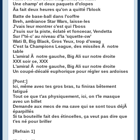
Une champ' et deux paquets d'clopes
Ãa fait deux heures qu'on a quitté l'block
Batte de base-ball dans l'coffre
Breh, ambiance Star Wars, laisse-les
J'vais leur montrer c'est qui l'boss
J'suis sur la piste, éclaté et foncecar, Vendetta
Sur l''té-c' au niveau d'la 'squette-cw'
Wati B, Big Black, Gros Yeux, trop d'swag
C'est la Champions League, des missiles Ã notre
table
L'amiral Ã notre gauche, Big Ali sur notre droite
XXX soir ce, XXX
L'amiral Ã notre gauche, Big Ali sur notre droite
Un coupé-décalé euphorique pour régler ses ardoises
[Pont:]
Ici, même avec tes gros bras, tu finiras bêtement
fatigué
Tout ce que t'as physiquement, ici, on t'le masque
avec un billet
Demande aux mecs de ma cave qui se sont tous déjÃ
éparpillés
Si ta bouteille fait des étincelles, ça veut pas dire que
t'es né pour briller
[Refrain 1]