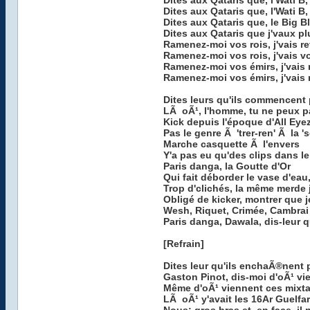
Dites aux Qataris que, l'Wati B, 
Dites aux Qataris que, l'Wati B, 
Dites aux Qataris que, le Big Bl
Dites aux Qataris que j'vaux p
Ramenez-moi vos rois, j'vais re
Ramenez-moi vos rois, j'vais vo
Ramenez-moi vos émirs, j'vais 
Ramenez-moi vos émirs, j'vais 
Dites leurs qu'ils commencent
LÃ oÃ¹, l'homme, tu ne peux pa
Kick depuis l'époque d'All Eye
Pas le genre Ã 'trer-ren' Ã la 
Marche casquette Ã l'envers
Y'a pas eu qu'des clips dans l
Paris danga, la Goutte d'Or
Qui fait déborder le vase d'eau
Trop d'clichés, la même merde 
Obligé de kicker, montrer que j
Wesh, Riquet, Crimée, Cambrai
Paris danga, Dawala, dis-leur q
[Refrain]
Dites leur qu'ils enchaÃ®nent
Gaston Pinot, dis-moi d'oÃ¹ vie
Même d'oÃ¹ viennent ces mixta
LÃ oÃ¹ y'avait les 16Ar Guelfa