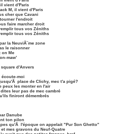
il vient d'Paris
il vient d'Paris
ack M, il vient d'Paris
lus cher que Cavani
tourner l'endroit
us faire marcher droit
remplir tous vos Zéniths
remplir tous vos Zéniths
 par la NeuviÃ¨me zone
s le raisonner
z on Me
'son-maw'
e square d'Anvers
, écoute-moi
jusqu'Ã place de Clichy, mec t'a pigé?
e peux les monter en l'air
 dites leur pas de mec cambré
u'ils finiront démembrés
 par Danube
nt ton pilon
pes qu'Ã l'époque on appelait "Pur Son Ghetto"
r et mes gravons du Neuf-Quatre