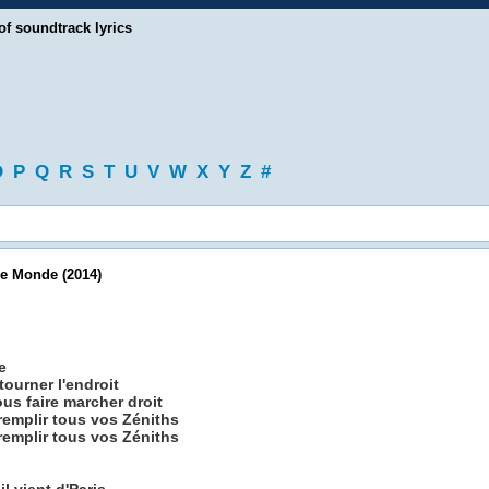
of soundtrack lyrics
O
P
Q
R
S
T
U
V
W
X
Y
Z
#
e Monde (2014)
e
tourner l'endroit
us faire marcher droit
remplir tous vos Zéniths
remplir tous vos Zéniths