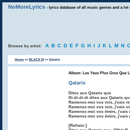
NoMoreLyrics
- lyrics database of all music genres and a lot 
A
B
C
D
E
F
G
H
I
J
K
L
M
N
Browse by artist:
Home
>>
BLACK M
>> Qataris
Album: Les Yeux Plus Gros Que L
Qataris
Dites aux Qataris que
Di-di-di-di dites aux Qataris qu
Ramenez-moi vos rois, j'vais re
Ramenez-moi vos rois, j'vais vo
Ramenez-moi vos émirs, j'vais 
Ramenez-moi vos émirs, j'vais 
[Refrain:]