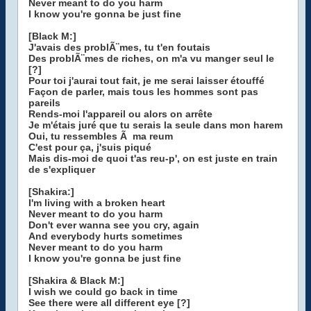
Never meant to do you harm
I know you're gonna be just fine
[Black M:]
J'avais des problÃ¨mes, tu t'en foutais
Des problÃ¨mes de riches, on m'a vu manger seul le
[?]
Pour toi j'aurai tout fait, je me serai laisser étouffé
Façon de parler, mais tous les hommes sont pas
pareils
Rends-moi l'appareil ou alors on arrête
Je m'étais juré que tu serais la seule dans mon harem
Oui, tu ressembles Ã ma reum
C'est pour ça, j'suis piqué
Mais dis-moi de quoi t'as reu-p', on est juste en train
de s'expliquer
[Shakira:]
I'm living with a broken heart
Never meant to do you harm
Don't ever wanna see you cry, again
And everybody hurts sometimes
Never meant to do you harm
I know you're gonna be just fine
[Shakira & Black M:]
I wish we could go back in time
See there were all different eye [?]