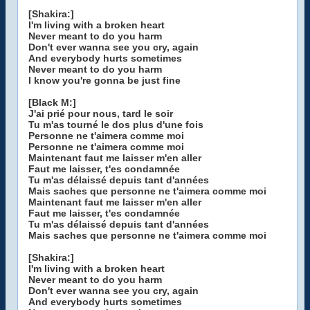
[Shakira:]
I'm living with a broken heart
Never meant to do you harm
Don't ever wanna see you cry, again
And everybody hurts sometimes
Never meant to do you harm
I know you're gonna be just fine
[Black M:]
J'ai prié pour nous, tard le soir
Tu m'as tourné le dos plus d'une fois
Personne ne t'aimera comme moi
Personne ne t'aimera comme moi
Maintenant faut me laisser m'en aller
Faut me laisser, t'es condamnée
Tu m'as délaissé depuis tant d'années
Mais saches que personne ne t'aimera comme moi
Maintenant faut me laisser m'en aller
Faut me laisser, t'es condamnée
Tu m'as délaissé depuis tant d'années
Mais saches que personne ne t'aimera comme moi
[Shakira:]
I'm living with a broken heart
Never meant to do you harm
Don't ever wanna see you cry, again
And everybody hurts sometimes