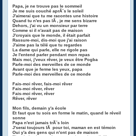
Papa, je ne trouve pas le sommeil
Je me suis couché aprÃ¨s le soleil
J'aimerai que tu me racontes une histoire
Quand tu n'es pas lÃ , je me sens bizarre
Dehors, j'ai vu un monsieur par terre
Comme si il n'avait pas de maison
J'croyais que le monde, il était parfait
Rassure-moi, dis-moi que j'ai raison
J'aime pas la télé que tu regardes
La dame qui parle, elle ne rigole pas
Je l'entend parler pendant mon repas
Mais moi, j'veux rêver, je veux être Pogba
Parle-moi des merveilles de ce monde
Avant que je ferme les yeux, papa
Parle-moi des merveilles de ce monde
Fais-moi rêver, fais-moi rêver
Fais-moi rêver, rêver
Fais-moi rêver, rêver
Rêver, rêver
Mon fils, demain y'a école
Et faut que tu sois en forme le matin, quand le réveil
sonne
Papa n'est jamais trÃ¨s loin
J'serai toujours lÃ pour toi, maman en est témoin
Oui y'a des gens qui n'ont pas de maison