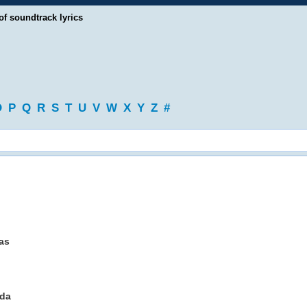
of soundtrack lyrics
O
P
Q
R
S
T
U
V
W
X
Y
Z
#
as
ada