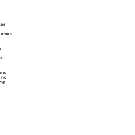
zas
e amas
a
na
erio
, no
emp