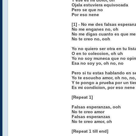
Y ese es mi dolor, oh
Ojala estuviera equivocada
Pero se que no
Por eso nene
[1] - No me des falsas esperan
No me enganes no, oh
No me digas cuanto es que m
No te creo no, ooh
Yo no quiero ser otra en tu list
O en to coleccion, oh uh
Yo no soy muneca que no opi
Esa no soy yo, oh no, no
Pero si tu estas hablando en s
Yo te escucho amor, oh no, no
Y te pongo a prueba por un ti
Es mi condicion, por eso nene
[Repeat 1]
Falsas esperanzas, ooh
No te creo amor
Falsas esperanzas
No te creo amor, oh
[Repeat 1 till end]