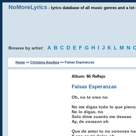
NoMoreLyrics
- lyrics database of all music genres and a lot 
A
B
C
D
E
F
G
H
I
J
K
L
M
N
Browse by artist:
Home
>>
Christina Aguilera
>> Falsas Esperanzas
Album: Mi Reflejo
Falsas Esperanzas
Oh, no te creo no
No me digas todo lo que piens
No lo digas, no
Solo dime cuanto me deseas
Ay, de corazon oh
Que de amor tu no conoces n