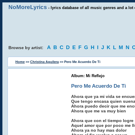
NoMoreLyrics
- lyrics database of all music genres and a lot 
A
B
C
D
E
F
G
H
I
J
K
L
M
N
Browse by artist:
Home
>>
Christina Aguilera
>> Pero Me Acuerdo De Ti
Album: Mi Reflejo
Pero Me Acuerdo De Ti
Ahora que ya mi vida se encue
Que tengo encasa quien suena 
Ahora puedo decir que me enc
Ahora que me va muy bien
Ahora que con el tiempo logre
Aquel amor que por poco me ll
Ahora ya no hay mas dolor