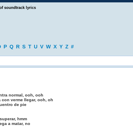
of soundtrack lyrics
O
P
Q
R
S
T
U
V
W
X
Y
Z
#
ntra normal, ooh, ooh
con verme llegar, ooh, oh
uentro de pie
 superar, hmm
ega a matar, no