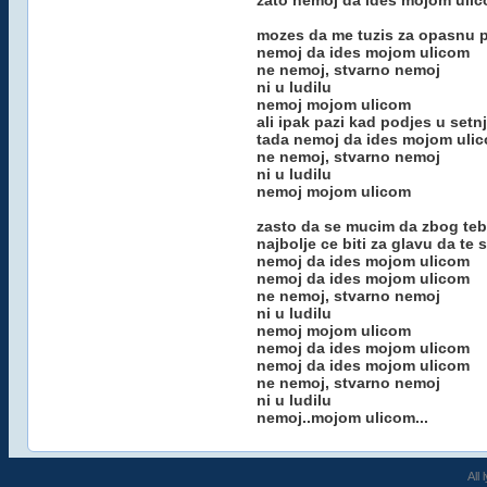
zato nemoj da ides mojom uli
mozes da me tuzis za opasnu 
nemoj da ides mojom ulicom
ne nemoj, stvarno nemoj
ni u ludilu
nemoj mojom ulicom
ali ipak pazi kad podjes u setn
tada nemoj da ides mojom uli
ne nemoj, stvarno nemoj
ni u ludilu
nemoj mojom ulicom
zasto da se mucim da zbog teb
najbolje ce biti za glavu da te 
nemoj da ides mojom ulicom
nemoj da ides mojom ulicom
ne nemoj, stvarno nemoj
ni u ludilu
nemoj mojom ulicom
nemoj da ides mojom ulicom
nemoj da ides mojom ulicom
ne nemoj, stvarno nemoj
ni u ludilu
nemoj..mojom ulicom...
All 