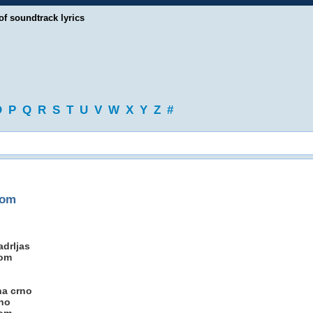
of soundtrack lyrics
O
P
Q
R
S
T
U
V
W
X
Y
Z
#
com
adrljas
com
na crno
rno