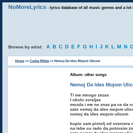
NoMoreLyrics
- lyrics database of all music genres and a lot 
A
B
C
D
E
F
G
H
I
J
K
L
M
N
Browse by artist:
Home
>>
Corba Riblja
>> Nemoj Da Ides Mojom Ulicom
Album: other songs
Nemoj Da Ides Mojom Uli
Ti me mnogo zezas
I okolo svrsljas
mozda i me ne znas pa ce da n
zato nemoj da ides mojom uli
nemoj da ides mojom ulicom
kupio sam pistolj od svercera 
na tebe cu rado da potrosim z