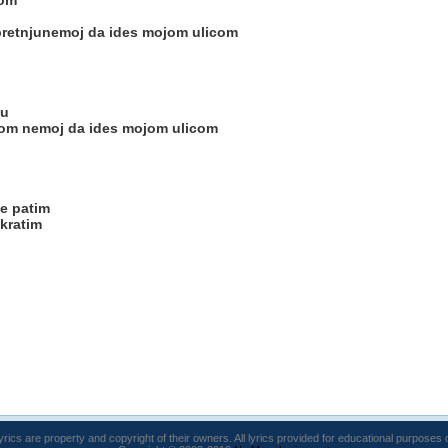
com
pretnjunemoj da ides mojom ulicom
ju
com nemoj da ides mojom ulicom
e patim
skratim
lyrics are property and copyright of their owners. All lyrics provided for educational purposes 