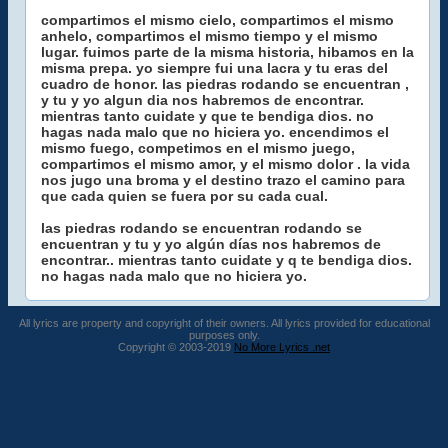
compartimos el mismo cielo, compartimos el mismo
anhelo, compartimos el mismo tiempo y el mismo
lugar. fuimos parte de la misma historia, hibamos en la
misma prepa. yo siempre fui una lacra y tu eras del
cuadro de honor. las piedras rodando se encuentran ,
y tu y yo algun dia nos habremos de encontrar.
mientras tanto cuidate y que te bendiga dios. no
hagas nada malo que no hiciera yo. encendimos el
mismo fuego, competimos en el mismo juego,
compartimos el mismo amor, y el mismo dolor . la vida
nos jugo una broma y el destino trazo el camino para
que cada quien se fuera por su cada cual.
las piedras rodando se encuentran rodando se
encuentran y tu y yo algún días nos habremos de
encontrar.. mientras tanto cuidate y q te bendiga dios.
no hagas nada malo que no hiciera yo.
All lyrics are property and copyright of their owners. All lyrics provided for educational
purposes only.
Copyright © 2003-2019
No More Lyrics .net