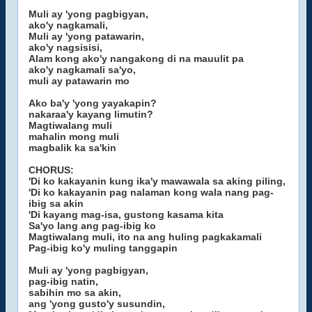
Muli ay 'yong pagbigyan,
ako'y nagkamali,
Muli ay 'yong patawarin,
ako'y nagsisisi,
Alam kong ako'y nangakong di na mauulit pa
ako'y nagkamali sa'yo,
muli ay patawarin mo
Ako ba'y 'yong yayakapin?
nakaraa'y kayang limutin?
Magtiwalang muli
mahalin mong muli
magbalik ka sa'kin
CHORUS:
'Di ko kakayanin kung ika'y mawawala sa aking piling,
'Di ko kakayanin pag nalaman kong wala nang pag-
ibig sa akin
'Di kayang mag-isa, gustong kasama kita
Sa'yo lang ang pag-ibig ko
Magtiwalang muli, ito na ang huling pagkakamali
Pag-ibig ko'y muling tanggapin
Muli ay 'yong pagbigyan,
pag-ibig natin,
sabihin mo sa akin,
ang 'yong gusto'y susundin,