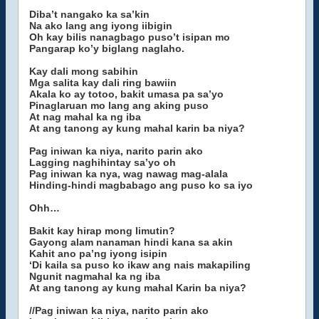
Diba’t nangako ka sa’kin
Na ako lang ang iyong iibigin
Oh kay bilis nanagbago puso’t isipan mo
Pangarap ko’y biglang naglaho.
Kay dali mong sabihin
Mga salita kay dali ring bawiin
Akala ko ay totoo, bakit umasa pa sa’yo
Pinaglaruan mo lang ang aking puso
At nag mahal ka ng iba
At ang tanong ay kung mahal karin ba niya?
Pag iniwan ka niya, narito parin ako
Lagging naghihintay sa’yo oh
Pag iniwan ka nya, wag nawag mag-alala
Hinding-hindi magbabago ang puso ko sa iyo
Ohh…
Bakit kay hirap mong limutin?
Gayong alam nanaman hindi kana sa akin
Kahit ano pa’ng iyong isipin
‘Di kaila sa puso ko ikaw ang nais makapiling
Ngunit nagmahal ka ng iba
At ang tanong ay kung mahal Karin ba niya?
//Pag iniwan ka niya, narito parin ako