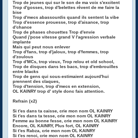
Trop de jeunes qui sur le son de ma voix s'excitent
Trop d'gosses, trop d'belettes rêvent de me faire la
bise
Trop d'mecs abassourdis quand ils sentent la vibe
Trop d'essence prouesse, trop d'aisance, trop
d'chance
Trop de phases chouettes Trop d'envie
Quand j'pose vitesse grand V l'agression verbale
implante
Mais qui peut nous enlever
Trop d'fans, trop d'jaloux, trop d'femmes, trop
d'zoulous
Trop d'MCs, trop vieux, Trop relou et old school,
Trop de disques dans les bacs, trop d'embrouilles
entre blacks
Trop de gens qui sous-estimaient aujourd'hui
prennent des claques,
Trop d'tension, trop d'mecs en extension,
OL KAINRY trop d' style donc fais attention.
Refrain (x2)
Si t'es dans ta caisse, crie mon nom OL KAINRY
Si t'es dans ta tesse, crie mon nom OL KAINRY
Femme au bonne fesse, crie mon nom OL KAINRY
Encore, OL KAINRY, Plus fort, OL KAINRY
Si t'es Rabza, crie mon nom OL KAINRY
Si t'es renoi, crie mon nom OL KAINRY