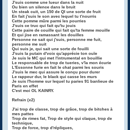
J'suis comme une lueur dans la nuit
Ou bien un silence dans le bruit
Un steak cuit, un 150 de QI une sorte de fruit
En fait j'suis le son avec lequel tu t'nourris
Cette pomme mûre parmi les pourries
J'suis ce truc qui fait qu'tu jouis
Cette paire de couille qui fait qu'ta femme mouille
Et qui jise en ramassant les douilles
Personne ne sait qui j'suis, personne me fuit,
personne me suit
Qui suis je, qui sait une sorte de fouilli
J'suis la putain d'voix qu'apprécie ton ouïe
Je suis le MC qui met l'intrumental en bouillie
Le responsable de trop de tueries, v'la mon écurie
L'Essonne furie en fait le chat parmi les souris
J'suis le mec qui assure le conçu pour durer
Le rappeur dur, le black qui casse les murs
Je suis l'homme sur lequel tu paries 91 banlieue de
Paris en effet
C'est moi OL KAINRY.
Refrain (x2)
J'ai trop de classe, trop de grâce, trop de bitches à
mes pattes
Trop de rimes fat, Trop de style qui claque, trop de
technique,
Trop de force, trop d'répliques,