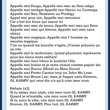
Appelle moi Kruga, Appelle moi mec au flow méga
Appelle moi renégat Appelle moi Havoc ou Cormega,
Appelle moi Nas, Raekwon ou Prodigy
Appel moi gros zizi, Appelle moi monsieur
Car c'est ton boss qui cause ici
Appelle moi mec de tesse, Appelle moi mec qui flexe
Appelle moi mec qui blesse, Appelle moi mec sans
stress
Appelle moi magique, Appelle moi l' homme au
meurtre tragique
T'as vu quand ma bouche s'agite, j't'avais prévenu ça
va vite
Appelle moi le technicien, lyrical physicien représente
pour les siens reste méfiant
Appelle moi mon héros le justicier l'élu
Appelle moi braize et je reste chaud comme papier alu
Appelle moi Rocco Sifredi ou Marc Dorcel
Appelle moi Porter Carstor troy ou John Mc Lean
Appelle moi Bruce Lee, mais je frappe sans Kimono,
OL KAINRY qui veut die n'a qu'à crier mon nom.
Refrain (x2)
Si tu aimes mon style, crie mon nom OL KAINRY
Quand je m'installe, crie mon nom OL KAINRY
Si tu sens la vibe, crie mon mon OL KAINRY
Encore, OL KAINRY, Plus fort, OL KAINRY