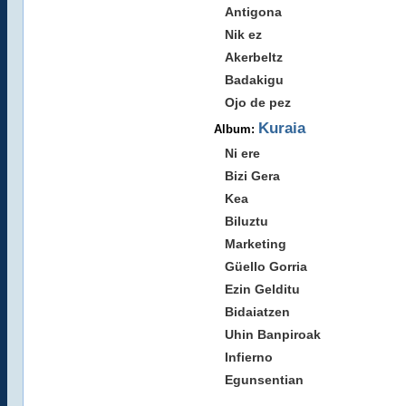
Antigona
Nik ez
Akerbeltz
Badakigu
Ojo de pez
Kuraia
Album:
Ni ere
Bizi Gera
Kea
Biluztu
Marketing
Güello Gorria
Ezin Gelditu
Bidaiatzen
Uhin Banpiroak
Infierno
Egunsentian