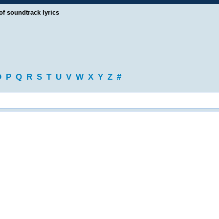
of soundtrack lyrics
O
P
Q
R
S
T
U
V
W
X
Y
Z
#