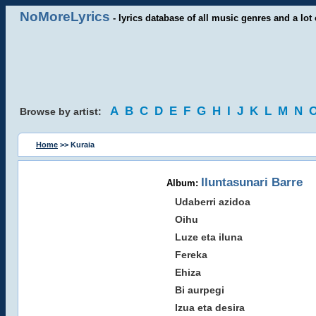
NoMoreLyrics
- lyrics database of all music genres and a lot 
A
B
C
D
E
F
G
H
I
J
K
L
M
N
Browse by artist:
Home
>> Kuraia
Iluntasunari Barre
Album:
Udaberri azidoa
Oihu
Luze eta iluna
Fereka
Ehiza
Bi aurpegi
Izua eta desira