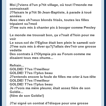
Moi j?viens d?un p?tit village, où tout l?monde me
connaissait
J?faisais le p?tit St-Jean-Baptiste, à parade à toué
années
Avec mes ch?veux blonds frisés, toutes les filles
tripaient su?moé
J?me suis mis à chanter pis à bouger comme Presley
Le monde me trouvait bon, ça v?nait d?loin pour me
voir
Le sous-sol de l?Eglise était ben plein le samedi soir
J?me suis mis à rêver qu?j?allais dev?nir une grosse
vedette
Des contrats à l?Olympia pis au Forum comme me
disaient tous mes chums...
Refrain...
GOLDIE! T?es l?meilleur
GOLDIE! T?es l?plus beau
J?entends encore la foule de filles me crier à tue-tête
GOLDIE! T?es l?meilleur
GOLDIE! T?es l?plus beau
Je r?vois ma mère pleurer, était assez fière de son
Goldie...
(fière de son Goldie!)
J?ai signé un contrat d?disque pour une grosse