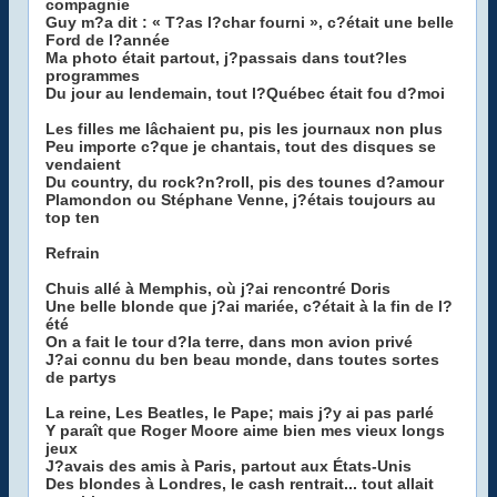
compagnie
Guy m?a dit : « T?as l?char fourni », c?était une belle
Ford de l?année
Ma photo était partout, j?passais dans tout?les
programmes
Du jour au lendemain, tout l?Québec était fou d?moi
Les filles me lâchaient pu, pis les journaux non plus
Peu importe c?que je chantais, tout des disques se
vendaient
Du country, du rock?n?roll, pis des tounes d?amour
Plamondon ou Stéphane Venne, j?étais toujours au
top ten
Refrain
Chuis allé à Memphis, où j?ai rencontré Doris
Une belle blonde que j?ai mariée, c?était à la fin de l?
été
On a fait le tour d?la terre, dans mon avion privé
J?ai connu du ben beau monde, dans toutes sortes
de partys
La reine, Les Beatles, le Pape; mais j?y ai pas parlé
Y paraît que Roger Moore aime bien mes vieux longs
jeux
J?avais des amis à Paris, partout aux États-Unis
Des blondes à Londres, le cash rentrait... tout allait