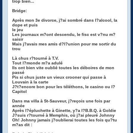
trop bien...
Bridge:
Après mon 3e divorce, j?ai sombré dans l?alcool, la
dope et puis
le jeu
Les journaux m?ont descendu, le fisc est v?nu m?
saisir
Mais j?avais mes amis d?l?union pour me sortir du
trou
Là chus r?tourné à T.V.
Tout l?monde m?a adulé
Ils ont bien vite oublié toutes les déboires de mon
passé
Pis si chus juste un vieux crooner qui passe à
Louvain à la carte
J?t?encore bon pour les téléthons, le casino ou l?
Capitol
Dans ma villa à St-Sauveur, j?reçois une fois par
année
Après l?épluchette à Ginette, y?a l?B.B.Q. à Goldie
J?suis r?tourné à Memphis, où j?ai pleuré Johnny
Oh! Johnny jamais j?oublierai toutes les fois qu?tu
m?as dit :