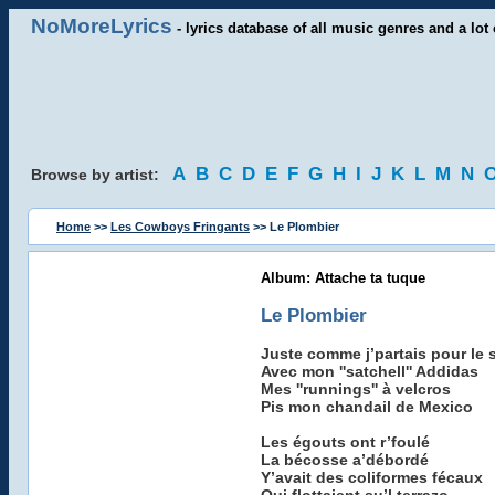
NoMoreLyrics
- lyrics database of all music genres and a lot 
A
B
C
D
E
F
G
H
I
J
K
L
M
N
Browse by artist:
Home
>>
Les Cowboys Fringants
>> Le Plombier
Album: Attache ta tuque
Le Plombier
Juste comme j’partais pour le
Avec mon ''satchell'' Addidas
Mes ''runnings'' à velcros
Pis mon chandail de Mexico
Les égouts ont r’foulé
La bécosse a’débordé
Y’avait des coliformes fécaux