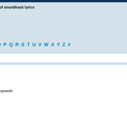
of soundtrack lyrics
O
P
Q
R
S
T
U
V
W
X
Y
Z
#
 squash