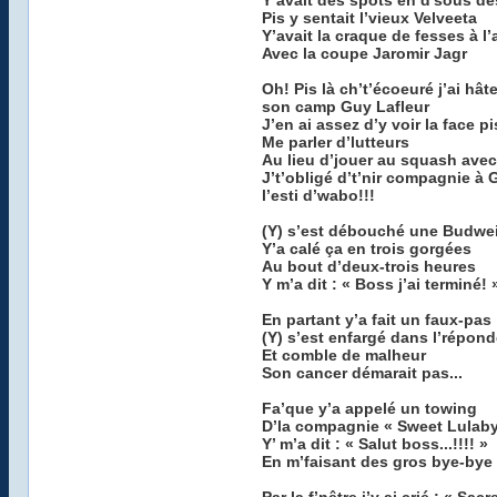
Y’avait des spots en d’sous de
Pis y sentait l’vieux Velveeta
Y’avait la craque de fesses à l’a
Avec la coupe Jaromir Jagr
Oh! Pis là ch’t’écoeuré j’ai hât
son camp Guy Lafleur
J’en ai assez d’y voir la face p
Me parler d’lutteurs
Au lieu d’jouer au squash avec
J’t’obligé d’t’nir compagnie à 
l’esti d’wabo!!!
(Y) s’est débouché une Budwe
Y’a calé ça en trois gorgées
Au bout d’deux-trois heures
Y m’a dit : « Boss j’ai terminé! 
En partant y’a fait un faux-pas
(Y) s’est enfargé dans l’répon
Et comble de malheur
Son cancer démarait pas...
Fa’que y’a appelé un towing
D’la compagnie « Sweet Lulaby
Y’ m’a dit : « Salut boss...!!!! »
En m’faisant des gros bye-bye