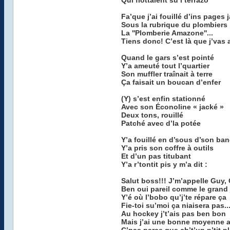
Qui flottaient su’l terrazo
Fa’que j’ai fouillé d’ins pages
Sous la rubrique du plombiers
La ''Plomberie Amazone''...
Tiens donc! C’est là que j’vas 
Quand le gars s’est pointé
Y’a ameuté tout l’quartier
Son muffler traînait à terre
Ça faisait un boucan d’enfer
(Y) s’est enfin stationné
Avec son Éconoline « jacké »
Deux tons, rouillé
Patché avec d’la potée
Y’a fouillé en d’sous d’son ban
Y’a pris son coffre à outils
Et d’un pas titubant
Y’a r’tontit pis y m’a dit :
Salut boss!!! J’m’appelle Guy,
Ben oui pareil comme le grand 
Y’é où l’bobo qu’j’te répare ça
Fie-toi su’moi ça niaisera pas..
Au hockey j’t’ais pas ben bon
Mais j’ai une bonne moyenne 