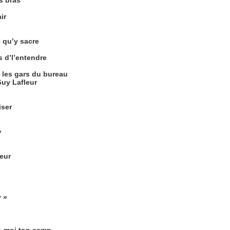
s bras
ir
e qu’y sacre
is d’l’entendre
 les gars du bureau
Guy Lafleur
iser
»
deur
 »