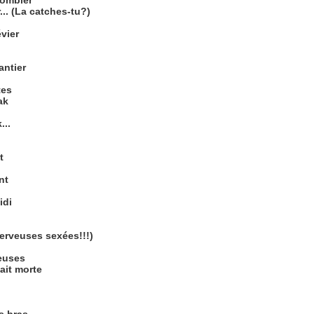
lombier
.. (La catches-tu?)
évier
antier
tes
ak
...
t
nt
idi
erveuses sexées!!!)
seuses
ait morte