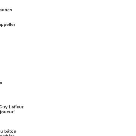
 jaunes
appeller
c
 Guy Lafleur
joueur!
.
au bâton