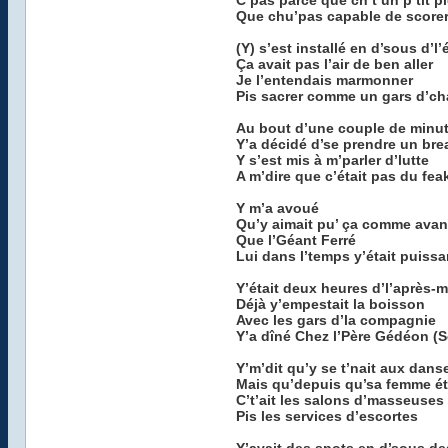
C’pas parce que ch’t’un p’tit p
Que chu’pas capable de scorer.
(Y) s’est installé en d’sous d’l’
Ça avait pas l’air de ben aller
Je l’entendais marmonner
Pis sacrer comme un gars d’ch
Au bout d’une couple de minu
Y’a décidé d’se prendre un bre
Y s’est mis à m’parler d’lutte
A m’dire que c’était pas du feak
Y m’a avoué
Qu’y aimait pu’ ça comme avan
Que l’Géant Ferré
Lui dans l’temps y’était puissa
Y’était deux heures d’l’après-m
Déjà y’empestait la boisson
Avec les gars d’la compagnie
Y’a dîné Chez l’Père Gédéon (S
Y’m’dit qu’y se t’nait aux dan
Mais qu’depuis qu’sa femme ét
C’t’ait les salons d’masseuses
Pis les services d’escortes