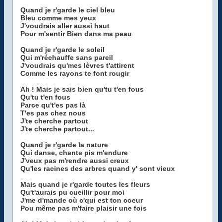
Quand je r'garde le ciel bleu
Bleu comme mes yeux
J'voudrais aller aussi haut
Pour m'sentir Bien dans ma peau
Quand je r'garde le soleil
Qui m'réchauffe sans pareil
J'voudrais qu'mes lèvres t'attirent
Comme les rayons te font rougir
Ah ! Mais je sais bien qu'tu t'en fous
Qu'tu t'en fous
Parce qu't'es pas là
T'es pas chez nous
J'te cherche partout
J'te cherche partout...
Quand je r'garde la nature
Qui danse, chante pis m'endure
J'veux pas m'rendre aussi creux
Qu'les racines des arbres quand y' sont vieux
Mais quand je r'garde toutes les fleurs
Qu't'aurais pu cueillir pour moi
J'me d'mande où c'qui est ton coeur
Pou même pas m'faire plaisir une fois