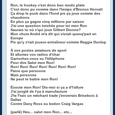
Ron, le hockey c'est donc ben rendu plate
C'est donc pu comme dans l'temps d'Bronco Horvatt
Ça drop le puck dans l'fond pis ça joue comme des
chaudrons
En plus ça gagne cinq millions par saison
J'ai une question totchée pour toi mon Ron
Saurais tu où c'qui joue Gilbert Dionne?
Mon chum André m'a dit qui vivrait quecq'part en
Europe
Pis qu'y s'rait joueur-entraîneur comme Reggie Dunlop
À vos postes amateurs de sport
Et allumez vos radios d'char
Garrochez-vous su l'téléphone
Pour dire Salut mon Ron!
Ron! Ron! Ron! Ron! Ron! Ron! Ron!
Parce que personne
Mais personne
Ne peut te battre mon Ron!
Écoute mon Ron! Dis-moi si ça a d'l'allure
J'ai jonglé de t'ça à manufacture
J'te f'rais un méchant trade j'enverrais Brisebois à
Dallas
Contre Dany Ross ou bedon Craig Vargas
(parlé) Heu... salut mon Ron... etc...