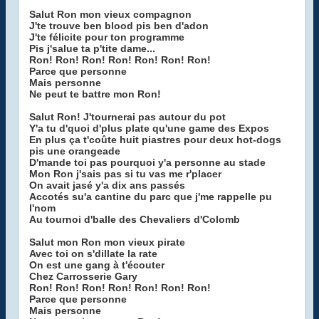
Salut Ron mon vieux compagnon
J'te trouve ben blood pis ben d'adon
J'te félicite pour ton programme
Pis j'salue ta p'tite dame...
Ron! Ron! Ron! Ron! Ron! Ron! Ron!
Parce que personne
Mais personne
Ne peut te battre mon Ron!
Salut Ron! J'tournerai pas autour du pot
Y'a tu d'quoi d'plus plate qu'une game des Expos
En plus ça t'coûte huit piastres pour deux hot-dogs
pis une orangeade
D'mande toi pas pourquoi y'a personne au stade
Mon Ron j'sais pas si tu vas me r'placer
On avait jasé y'a dix ans passés
Accotés su'a cantine du parc que j'me rappelle pu
l'nom
Au tournoi d'balle des Chevaliers d'Colomb
Salut mon Ron mon vieux pirate
Avec toi on s'dillate la rate
On est une gang à t'écouter
Chez Carrosserie Gary
Ron! Ron! Ron! Ron! Ron! Ron! Ron!
Parce que personne
Mais personne