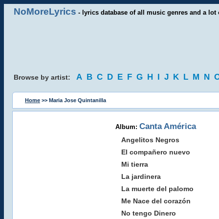
NoMoreLyrics
- lyrics database of all music genres and a lot 
A
B
C
D
E
F
G
H
I
J
K
L
M
N
Browse by artist:
Home
>> Maria Jose Quintanilla
Canta América
Album:
Angelitos Negros
El compañero nuevo
Mi tierra
La jardinera
La muerte del palomo
Me Nace del corazón
No tengo Dinero