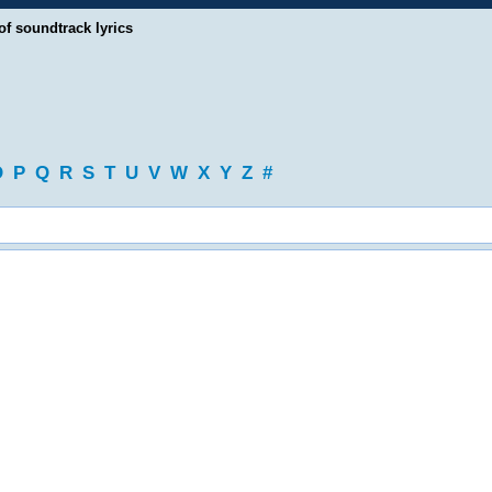
of soundtrack lyrics
O
P
Q
R
S
T
U
V
W
X
Y
Z
#