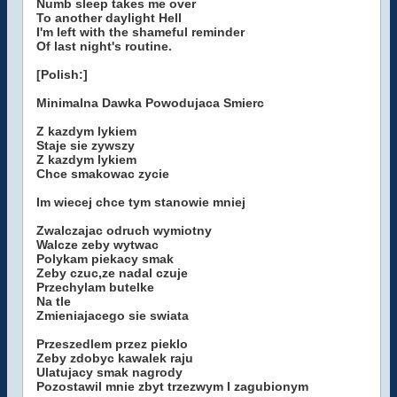
Numb sleep takes me over
To another daylight Hell
I'm left with the shameful reminder
Of last night's routine.
[Polish:]
Minimalna Dawka Powodujaca Smierc
Z kazdym lykiem
Staje sie zywszy
Z kazdym lykiem
Chce smakowac zycie
Im wiecej chce tym stanowie mniej
Zwalczajac odruch wymiotny
Walcze zeby wytwac
Polykam piekacy smak
Zeby czuc,ze nadal czuje
Przechylam butelke
Na tle
Zmieniajacego sie swiata
Przeszedlem przez pieklo
Zeby zdobyc kawalek raju
Ulatujacy smak nagrody
Pozostawil mnie zbyt trzezwym I zagubionym