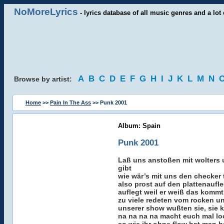
NoMoreLyrics
- lyrics database of all music genres and a lot 
A
B
C
D
E
F
G
H
I
J
K
L
M
N
Browse by artist:
Home
>>
Pain In The Ass
>> Punk 2001
Album: Spain
Punk 2001
Laß uns anstoßen mit wolters u
gibt
wie wär’s mit uns den checker 
also prost auf den plattenaufl
auflegt weil er weiß das komm
zu viele redeten vom rocken u
unserer show wußten sie, sie
na na na na macht euch mal loc