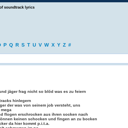
of soundtrack lyrics
O
P
Q
R
S
T
U
V
W
X
Y
Z
#
nd jäger frag nicht so blöd was es zu feiern
tracks hinlegern
eger der was von seinem job versteht, uns
t mega
nd flogen erschrocken aus ihren socken nach
 können keinen schocken und fingen an zu bocken
ker da hier kommt p.i.t.a.