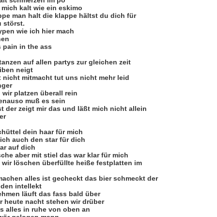
halt schmerzen im po
 mich kalt wie ein eskimo
appe man halt die klappe hältst du dich für
 störst.
typen wie ich hier mach
hen
 pain in the ass
anzen auf allen partys zur gleichen zeit
iben neigt
zt nicht mitmacht tut uns nicht mehr leid
nger
wir platzen überall rein
genauso muß es sein
 der zeigt mir das und läßt mich nicht allein
er
hüttel dein haar für mich
ich auch den star für dich
ar auf dich
sche aber mit stiel das war klar für mich
 wir löschen überfüllte heiße festplatten im
machen alles ist gecheckt das bier schmeckt der
den intellekt
ehmen läuft das fass bald über
r heute nacht stehen wir drüber
 alles in ruhe von oben an