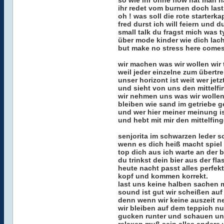
so wie ihr ohne flow hat man 
ihr redet vom burnen doch last
oh ! was soll die rote starterk
fred durst ich will feiern und du
small talk du fragst mich was 
über mode kinder wie dich lac
but make no stress here comes
wir machen was wir wollen wir t
weil jeder einzelne zum übertre
unser horizont ist weit wer jet
und sieht von uns den mittelfi
wir nehmen uns was wir wollen 
bleiben wie sand im getriebe 
und wer hier meiner meinung ist
und hebt mit mir den mittelfing
senjorita im schwarzen leder sc
wenn es dich heiß macht spiel 
top dich aus ich warte an der b
du trinkst dein bier aus der fla
heute nacht passt alles perfekt
kopf und kommen korrekt.
last uns keine halben sachen 
sound ist gut wir scheißen auf 
denn wenn wir keine auszeit n
wir bleiben auf dem teppich nu
gucken runter und schauen uns