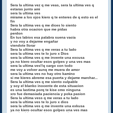
Sera la ultima vez q me veas, sera la ultima ves q
estaras junto ami
sera la ultima ves
mirame a los ojos kiero q te enteres de q esto es el
fin
Sera la ultima ves q me dices lo siento
habra otra ocacion que me pidas
perdon
En tus labios esa palabra suena vacia
y no voy a dejarme engañar
viendote llorar
Sera la ultima ves q me veras a tu lado
sera la ultima ves te lo juro x Dios
sera la ultima ves q me invente una excusa
ya no kiero ocultar esos golpes y una ves mas
sera la ultima ves!!q cargo con todo
me voy a volver aunq me muera de amor
sera la ultima ves no hay otro kamino
si me kieres abreme esa puerta y dejame marchar...
Sera la ultima ves q me siento culpable
y soy el blanko inocente de esta situacion
es una lastima porq te kise cmo ninguna
xro fue demasiada paciencia y poka pasion
Sera la ultima vess q me veras a tu lado
sera la ultima ves te lo juro x dios
sera la ultima ves q me invente una exkusa
ya no kiero ocultar esos golpes una ves mas