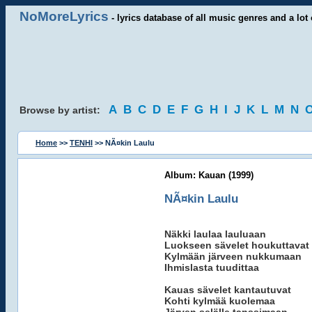
NoMoreLyrics
- lyrics database of all music genres and a lot 
A
B
C
D
E
F
G
H
I
J
K
L
M
N
Browse by artist:
Home
>>
TENHI
>> NÃ¤kin Laulu
Album: Kauan (1999)
NÃ¤kin Laulu
Näkki laulaa lauluaan
Luokseen sävelet houkuttavat
Kylmään järveen nukkumaan
Ihmislasta tuudittaa
Kauas sävelet kantautuvat
Kohti kylmää kuolemaa