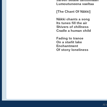
Järven selälle tanssimaan
Lumoutuneena vaeltaa
[The Chant Of Näkki]
Näkki chants a song
Its tunes fill the air
Shivers of chillness
Cradle a human child
Fading to trance
On a starlit lake
Enchantment
Of stony loneliness
All 