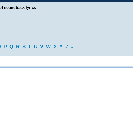
of soundtrack lyrics
O
P
Q
R
S
T
U
V
W
X
Y
Z
#