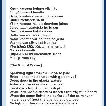
Kuun katseen helmyt ylle käy
Ja lyö itsensä levolle
Syvällä sylissä veden morsiamen
Uinuu menneen sielu
Yksin nousee halla seisovista joista
Ja soittaa huurteista huiluaan
Kuun katseen kohdatessa
Halla nousee tanssimaan
Nämä vedet eivät hopeaa heijasta
Vaan taivas tähtyeitä huokaa
Yön hämärtäjä, päivän himmentäjä
Matkaa taivaalla
Hiljainen hetki unenvirran luona
Mieli pilvillä käy
[The Glacial Waters]
Sparkling light from the moon to pale
Embellishes the spruces with golden veil
Deep, deep in the glacial waters
Asleep is the essence of the past
Frost rises from the river's depth
While it dances a chord of frozen flute might be heard
When the moon lights the surface of the calm river
In a shape of frost the past quietly dances
No light on these glacial waters shimmers