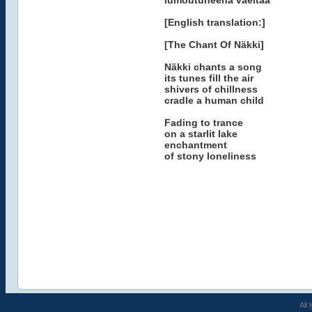
lumoutuneena vaeltaa
[English translation:]
[The Chant Of Näkki]
Näkki chants a song
its tunes fill the air
shivers of chillness
cradle a human child
Fading to trance
on a starlit lake
enchantment
of stony loneliness
All 