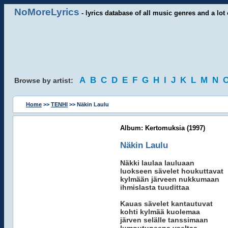
NoMoreLyrics
- lyrics database of all music genres and a lot 
A
B
C
D
E
F
G
H
I
J
K
L
M
N
Browse by artist:
Home
>>
TENHI
>> Näkin Laulu
Album: Kertomuksia (1997)
Näkin Laulu
Näkki laulaa lauluaan
luokseen sävelet houkuttavat
kylmään järveen nukkumaan
ihmislasta tuudittaa
Kauas sävelet kantautuvat
kohti kylmää kuolemaa
järven selälle tanssimaan