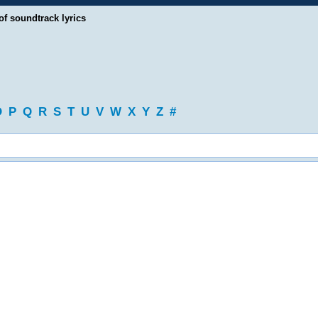
of soundtrack lyrics
O
P
Q
R
S
T
U
V
W
X
Y
Z
#