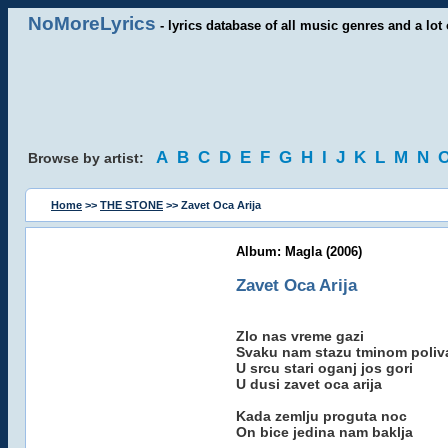
NoMoreLyrics
- lyrics database of all music genres and a lot 
A
B
C
D
E
F
G
H
I
J
K
L
M
N
Browse by artist:
Home
>>
THE STONE
>> Zavet Oca Arija
Album: Magla (2006)
Zavet Oca Arija
Zlo nas vreme gazi
Svaku nam stazu tminom poliv
U srcu stari oganj jos gori
U dusi zavet oca arija
Kada zemlju proguta noc
On bice jedina nam baklja