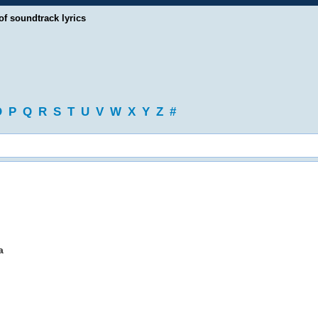
of soundtrack lyrics
O
P
Q
R
S
T
U
V
W
X
Y
Z
#
a