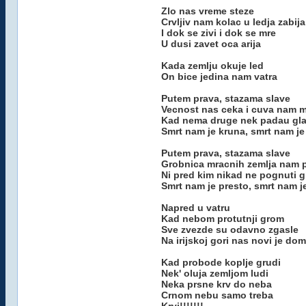
Zlo nas vreme steze
Crvljiv nam kolac u ledja zabija
I dok se zivi i dok se mre
U dusi zavet oca arija
Kada zemlju okuje led
On bice jedina nam vatra
Putem prava, stazama slave
Vecnost nas ceka i cuva nam 
Kad nema druge nek padau gl
Smrt nam je kruna, smrt nam je
Putem prava, stazama slave
Grobnica mracnih zemlja nam 
Ni pred kim nikad ne pognuti g
Smrt nam je presto, smrt nam j
Napred u vatru
Kad nebom protutnji grom
Sve zvezde su odavno zgasle
Na irijskoj gori nas novi je dom
Kad probode koplje grudi
Nek' oluja zemljom ludi
Neka prsne krv do neba
Crnom nebu samo treba