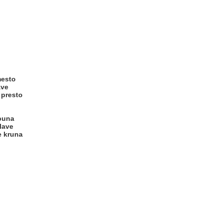
mesto
ave
 presto
puna
lave
e kruna