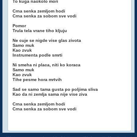
To kuga naokolo mori
Crna senka zemljom hodi
Crna senka za sobom sve vodi
Pomor
Trula tela vrane tiho kljuju
Ne cuje se nigde vise glas zivota
Samo muk
Kao zvuk
Instrumenta podle smrti
Ni smeha ni placa, niti ko koraca
Samo muk
Kao zvuk
Tihe pesme hora mrtvih
Sad se samo tama gusta po poljima sliva
Kao da ni zemlja sama nije vise ziva
Crna senka zemljom hodi
Crna senka za sobom sve vodi