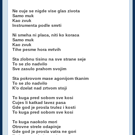
Ne cuje se nigde vise glas zivota
Samo muk
Kao zvuk
Instrumenta podle smrti
Ni smeha ni placa, niti ko koraca
Samo muk
Kao zvuk
Tihe pesme hora mrtvih
Sta zlobnu tisinu na sve strane seje
To se zlo nadvilo
Sve zasulo prahom svojim
Sta pokrovom mase agonijom tkanim
To se zlo nadvilo
K'o dzelat nad zrtvom stoji
To kuga pred sobom sve kosi
Cujes li katkad lavez pasa
Gde god je prosla trulez i kosti
To kuga pred sobom sve kosi
To kuga naokolo mori
Otrovne strele odapinje
Gde god je prosla vatra ne gori