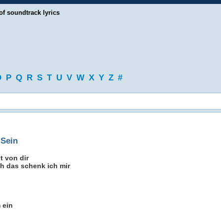
of soundtrack lyrics
O
P
Q
R
S
T
U
V
W
X
Y
Z
#
 Sein
t von dir
ch das schenk ich mir
 ein