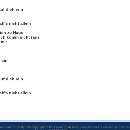
uf dich rein
ff's nicht allein
ich zu Haus
 ich komm nicht raus
 mir
 ein
uf dich rein
ff's nicht allein
lyrics are property and copyright of their owners. All lyrics provided for educational purposes 