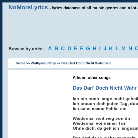
NoMoreLyrics
- lyrics database of all music genres and a lot 
A
B
C
D
E
F
G
H
I
J
K
L
M
N
Browse by artist:
Home
>>
Wolfgang Petry
>> Das Darf Doch Nicht Wahr Sein
Album: other songs
Das Darf Doch Nicht Wahr
Ich bin noch lange nicht geheil
Ich brauch dich jeden Tag, do
Ich sehe meine Fehler ein
Wiedermal weit weg von dir
Wiedermal vor deiner Tür
Ohne dich, da geh ich langsam