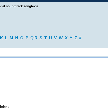
viel soundtrack songtexte
K
L
M
N
O
P
Q
R
S
T
U
V
W
X
Y
Z
#
elohnt