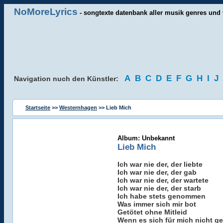
NoMoreLyrics
- songtexte datenbank aller musik genres und 
A
B
C
D
E
F
G
H
I
J
Navigation nuch den Künstler:
Startseite
>>
Westernhagen
>> Lieb Mich
Album: Unbekannt
Lieb Mich
Ich war nie der, der liebte
Ich war nie der, der gab
Ich war nie der, der wartete
Ich war nie der, der starb
Ich habe stets genommen
Was immer sich mir bot
Getötet ohne Mitleid
Wenn es sich für mich nicht g