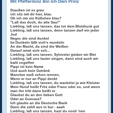
Mit Pfefferminz Bin Ich Dein Prinz
Draußen ist es grau
ich sitz mit dir hier, blau
Ob ich mir ein Küßchen klau?
"Laß das doch, du alte Sau!"
Liebling, laß uns tanzen, das tut dem Blutdruck gut
Liebling, laß uns tanzen, denn tanzen darf ein jeder
Jud
Neger, die sind dunkel
Im Dunkeln läßt sich's munkeln
An der Macht, da sind die Weißen
Darauf reimt sich sch...
Liebling, laß uns tanzen, Sylvester gieáen wir Blei
Liebling, laß uns lauter singen, dann sind auch wir
bald vogelfrei
Pippi ist kein Name
Und auch kein Getränk
Mancher muß schon rennen,
Wenn er nur an Pippi denkt
Liebling, laß uns tanzen, du wackelst ja wie Kleister
Mein Hund heißt Fritz oder Franz oder so, und wenn
man ihn tritt dann beißt er
Glaubst du an den lieben Gott
Oder an Guevara?
Ich glaube an die Deutsche Bank
Dann die zahlt aus in bar - aaah
Liebling, laß uns tanzen, hast du noch 'nen