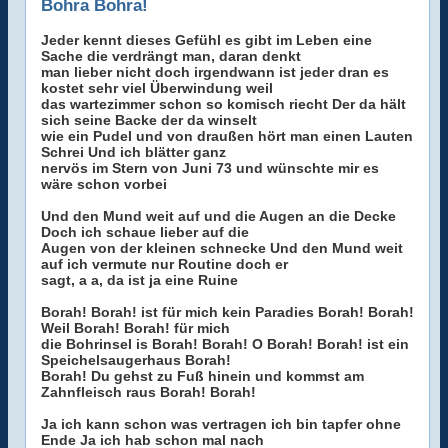
Bohra Bohra!
Jeder kennt dieses Gefühl es gibt im Leben eine
Sache die verdrängt man, daran denkt
man lieber nicht doch irgendwann ist jeder dran es
kostet sehr viel Überwindung weil
das wartezimmer schon so komisch riecht Der da hält
sich seine Backe der da winselt
wie ein Pudel und von draußen hört man einen Lauten
Schrei Und ich blätter ganz
nervös im Stern von Juni 73 und wünschte mir es
wäre schon vorbei
Und den Mund weit auf und die Augen an die Decke
Doch ich schaue lieber auf die
Augen von der kleinen schnecke Und den Mund weit
auf ich vermute nur Routine doch er
sagt, a a, da ist ja eine Ruine
Borah! Borah! ist für mich kein Paradies Borah! Borah!
Weil Borah! Borah! für mich
die Bohrinsel is Borah! Borah! O Borah! Borah! ist ein
Speichelsaugerhaus Borah!
Borah! Du gehst zu Fuß hinein und kommst am
Zahnfleisch raus Borah! Borah!
Ja ich kann schon was vertragen ich bin tapfer ohne
Ende Ja ich hab schon mal nach