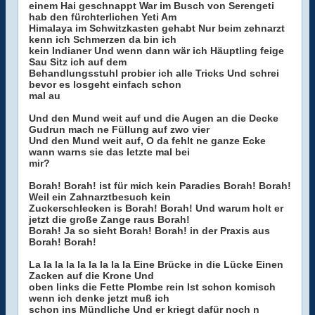
einem Hai geschnappt War im Busch von Serengeti
hab den fürchterlichen Yeti Am
Himalaya im Schwitzkasten gehabt Nur beim zehnarzt
kenn ich Schmerzen da bin ich
kein Indianer Und wenn dann wär ich Häuptling feige
Sau Sitz ich auf dem
Behandlungsstuhl probier ich alle Tricks Und schrei
bevor es losgeht einfach schon
mal au
Und den Mund weit auf und die Augen an die Decke
Gudrun mach ne Füllung auf zwo vier
Und den Mund weit auf, O da fehlt ne ganze Ecke
wann warns sie das letzte mal bei
mir?
Borah! Borah! ist für mich kein Paradies Borah! Borah!
Weil ein Zahnarztbesuch kein
Zuckerschlecken is Borah! Borah! Und warum holt er
jetzt die große Zange raus Borah!
Borah! Ja so sieht Borah! Borah! in der Praxis aus
Borah! Borah!
La la la la la la la la la Eine Brücke in die Lücke Einen
Zacken auf die Krone Und
oben links die Fette Plombe rein Ist schon komisch
wenn ich denke jetzt muß ich
schon ins Mündliche Und er kriegt dafür noch n