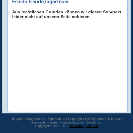
Friede,freude,lagerfeuer
Aus rechtlichen Gründen können wir diesen Songtext
leider nicht auf unserer Seite anbieten.
Die ganze Songtexten ist Eigentum und Copyright ihrer Eigentümer. Die ganze
Songtexten sorgte für pädagogischen Zweck nur.
Copyright © 2003-2017
No More Lyrics .net