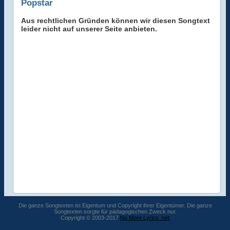
Popstar
Aus rechtlichen Gründen können wir diesen Songtext
leider nicht auf unserer Seite anbieten.
Die ganze Songtexten ist Eigentum und Copyright ihrer Eigentümer. Die ganze
Songtexten sorgte für pädagogischen Zweck nur.
Copyright © 2003-2017
No More Lyrics .net