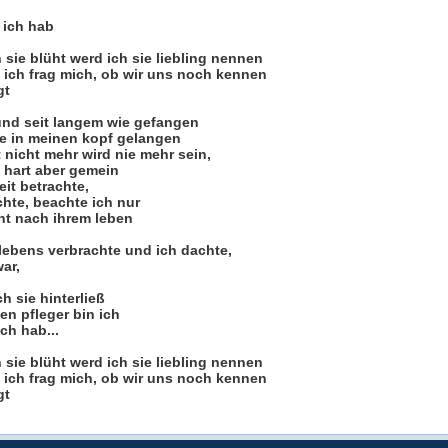
s ich hab
 sie blüht werd ich sie liebling nennen
 ich frag mich, ob wir uns noch kennen
gt
und seit langem wie gefangen
ie in meinen kopf gelangen
 nicht mehr wird nie mehr sein,
 hart aber gemein
it betrachte,
chte, beachte ich nur
ht nach ihrem leben
 lebens verbrachte und ich dachte,
ar,
h sie hinterließ
en pfleger bin ich
ich hab...
 sie blüht werd ich sie liebling nennen
 ich frag mich, ob wir uns noch kennen
gt