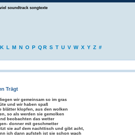
viel soundtrack songtexte
K
L
M
N
O
P
Q
R
S
T
U
V
W
X
Y
Z
#
en Trägt
liegen wir gemeinsam so im gras
tüte und wir haben spaß
e blätter klopfen, aus den wolken
n, so als werden sie gemolken
 und beobachten das wetter
agen- donner mit geschmetter
tzt sie auf dem nachttisch und gibt acht,
enn ich dann aufsteh ist sie schon wach