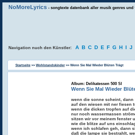
NoMoreLyrics
- songtexte datenbank aller musik genres und 
A
B
C
D
E
F
G
H
I
J
Navigation nuch den Künstler:
Startseite
>>
Wohlstandskinder
>> Wenn Sie Mal Wieder Blüten Trägt
Album: Delikatessen 500 Sl
Wenn Sie Mal Wieder Blüt
wenn die sonne scheint, dann 
auf den wiesen mit ner fiesen 
wenn die dicken tropfen auf di
nur noch wassermassen ströme
sitzen wir vor meinem fenster
wie die blitze auf uns einschl
wenn ich schlafen geh, dann si
daß die lampe sie bestrahlt, w