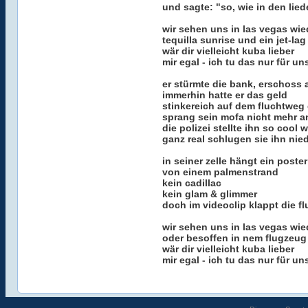
und sagte: "so, wie in den lied
wir sehen uns in las vegas wie
tequilla sunrise und ein jet-lag
wär dir vielleicht kuba lieber
mir egal - ich tu das nur für un
er stürmte die bank, erschoss 
immerhin hatte er das geld
stinkereich auf dem fluchtweg
sprang sein mofa nicht mehr a
die polizei stellte ihn so cool 
ganz real schlugen sie ihn nie
in seiner zelle hängt ein poste
von einem palmenstrand
kein cadillac
kein glam & glimmer
doch im videoclip klappt die f
wir sehen uns in las vegas wie
oder besoffen in nem flugzeug
wär dir vielleicht kuba lieber
mir egal - ich tu das nur für un