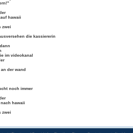
ern!"
der
 auf hawaii
s zwei
ausversehen die kassiererin
 dann
n
wie im videokanal
der
r an der wand
lucht noch immer
der
 nach hawaii
s zwei