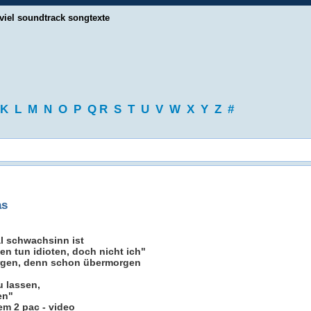
viel soundtrack songtexte
K
L
M
N
O
P
Q
R
S
T
U
V
W
X
Y
Z
#
as
al schwachsinn ist
eten tun idioten, doch nicht ich"
orgen, denn schon übermorgen
u lassen,
en"
em 2 pac - video