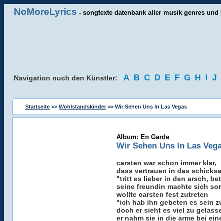
NoMoreLyrics
- songtexte datenbank aller musik genres und 
A
B
C
D
E
F
G
H
I
J
Navigation nuch den Künstler:
Startseite
>>
Wohlstandskinder
>> Wir Sehen Uns In Las Vegas
Album: En Garde
Wir Sehen Uns In Las Veg
carsten war schon immer klar,
dass vertrauen in das schicks
"tritt es lieber in den arsch, b
seine freundin machte sich s
wollte carsten fest zutreten
"ich hab ihn gebeten es sein z
doch er sieht es viel zu gelass
er nahm sie in die arme bei ein