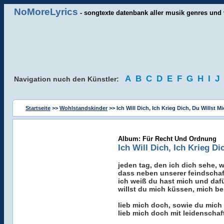
NoMoreLyrics
- songtexte datenbank aller musik genres und 
A
B
C
D
E
F
G
H
I
J
Navigation nuch den Künstler:
Startseite
>>
Wohlstandskinder
>> Ich Will Dich, Ich Krieg Dich, Du Willst 
Album: Für Recht Und Ordnung
Ich Will Dich, Ich Krieg D
jeden tag, den ich dich sehe, w
dass neben unserer feindschaf
ich weiß du hast mich und dafü
willst du mich küssen, mich be
lieb mich doch, sowie du mich 
lieb mich doch mit leidenschaf