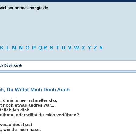
viel soundtrack songtexte
K
L
M
N
O
P
Q
R
S
T
U
V
W
X
Y
Z
#
Mich Doch Auch
ich, Du Willst Mich Doch Auch
ird mir immer schneller klar,
t noch etwas andres war...
r lieb ich dich
rühren, oder willst du mich verführen?
verachtest hast
t, wie du mich hasst