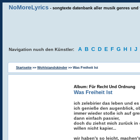
NoMoreLyrics
- songtexte datenbank aller musik genres und 
A
B
C
D
E
F
G
H
I
J
Navigation nuch den Künstler:
Startseite
>>
Wohlstandskinder
>> Was Freiheit Ist
Album: Für Recht Und Ordnung
Was Freiheit Ist
ich zelebirier das leben und e
ich genieße den augenblick, o
immer wieder stoße ich auf gr
dann einfach passier,
doch du ziehst mich zurück in 
willen nicht kapier...
wir haben's so leicht, machen'