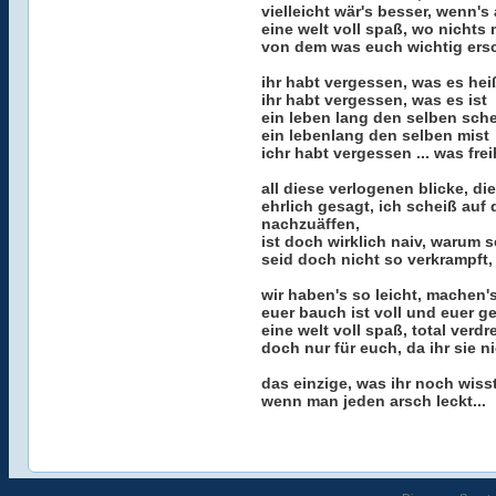
vielleicht wär's besser, wenn's
eine welt voll spaß, wo nichts 
von dem was euch wichtig ersc
ihr habt vergessen, was es hei
ihr habt vergessen, was es ist
ein leben lang den selben sch
ein lebenlang den selben mist
ichr habt vergessen ... was freih
all diese verlogenen blicke, di
ehrlich gesagt, ich scheiß auf 
nachzuäffen,
ist doch wirklich naiv, warum s
seid doch nicht so verkrampft, 
wir haben's so leicht, machen'
euer bauch ist voll und euer ge
eine welt voll spaß, total verdr
doch nur für euch, da ihr sie ni
das einzige, was ihr noch wisst
wenn man jeden arsch leckt...