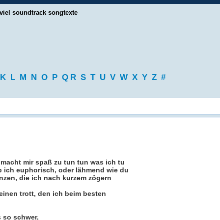
viel soundtrack songtexte
K
L
M
N
O
P
Q
R
S
T
U
V
W
X
Y
Z
#
s macht mir spaß zu tun tun was ich tu
b ich euphorisch, oder lähmend wie du
enzen, die ich nach kurzem zögern
einen trott, den ich beim besten
s so schwer,