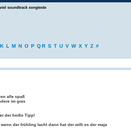
viel soundtrack songtexte
K
L
M
N
O
P
Q
R
S
T
U
V
W
X
Y
Z
#
en alle spaß
dere im gras
der der heiße Tipp!
wenn der frühling lacht dann hat der willi es der maja