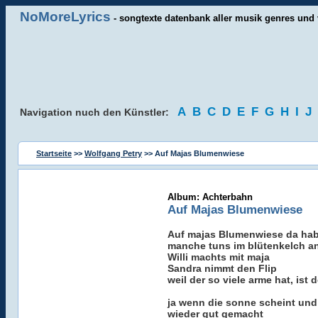
NoMoreLyrics
- songtexte datenbank aller musik genres und 
A
B
C
D
E
F
G
H
I
J
Navigation nuch den Künstler:
Startseite
>>
Wolfgang Petry
>> Auf Majas Blumenwiese
Album: Achterbahn
Auf Majas Blumenwiese
Auf majas Blumenwiese da hab
manche tuns im blütenkelch an
Willi machts mit maja
Sandra nimmt den Flip
weil der so viele arme hat, ist 
ja wenn die sonne scheint und 
wieder gut gemacht