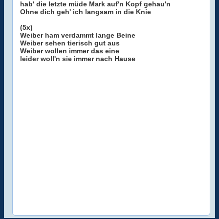
hab' die letzte müde Mark auf'n Kopf gehau'n
Ohne dich geh' ich langsam in die Knie
(5x)
Weiber ham verdammt lange Beine
Weiber sehen tierisch gut aus
Weiber wollen immer das eine
leider woll'n sie immer nach Hause