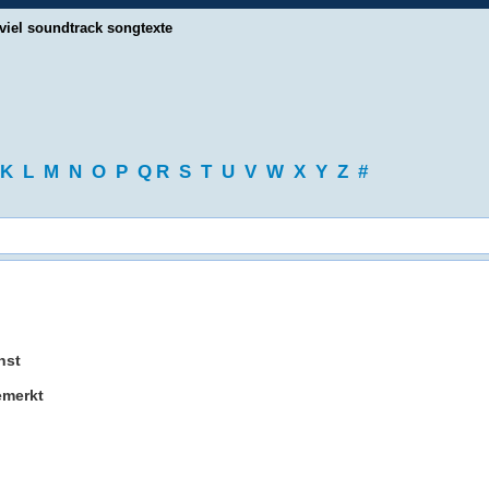
viel soundtrack songtexte
K
L
M
N
O
P
Q
R
S
T
U
V
W
X
Y
Z
#
hst
emerkt