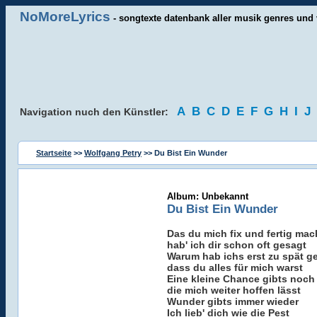
NoMoreLyrics
- songtexte datenbank aller musik genres und 
A
B
C
D
E
F
G
H
I
J
Navigation nuch den Künstler:
Startseite
>>
Wolfgang Petry
>> Du Bist Ein Wunder
Album: Unbekannt
Du Bist Ein Wunder
Das du mich fix und fertig mac
hab' ich dir schon oft gesagt
Warum hab ichs erst zu spät g
dass du alles für mich warst
Eine kleine Chance gibts noch
die mich weiter hoffen lässt
Wunder gibts immer wieder
Ich lieb' dich wie die Pest