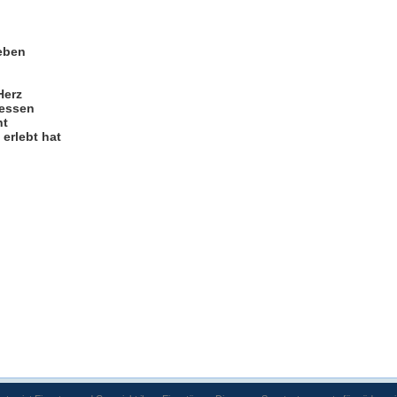
eben
Herz
gessen
ht
erlebt hat