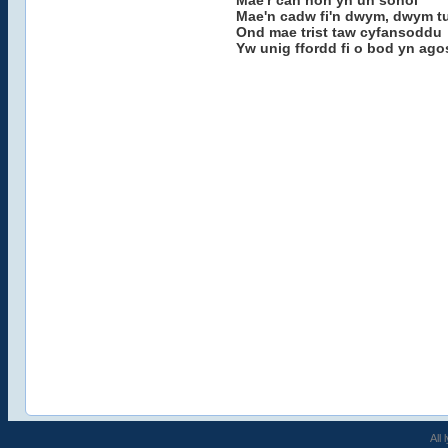
Mae'r can hon yn un sonol
Mae'n cadw fi'n dwym, dwym t
Ond mae trist taw cyfansoddu
Yw unig ffordd fi o bod yn agos 
All 