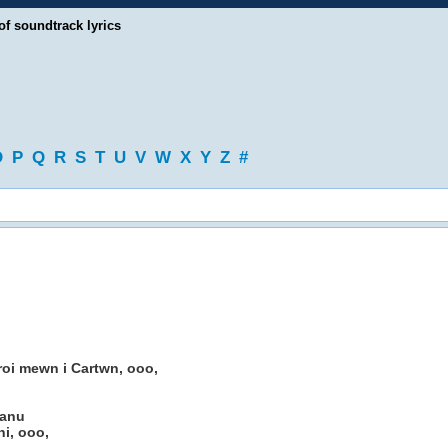
of soundtrack lyrics
O
P
Q
R
S
T
U
V
W
X
Y
Z
#
 troi mewn i Cartwn, ooo,
canu
hi, ooo,