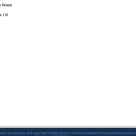
u fewn
i ti
lyrics are property and copyright of their owners. All lyrics provided for educational purposes 