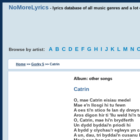
NoMoreLyrics
- lyrics database of all music genres and a lot 
A
B
C
D
E
F
G
H
I
J
K
L
M
N
Browse by artist:
Home
>>
Gorky 5
>> Catrin
Album: other songs
Catrin
O, mae Catrin eisiau medel
Mae e'n llosgi hi tu fewn
A oes ti'n stico fe lan dy drwyn
Aros digon hir ti 'llu weld hi'n
O, Catrin, mae hi'n brydferth
Un dydd byddai'n priodi hi
A bydd y clychau'r eglwys yn 
A un, dau, tri byddai'n cusanu 