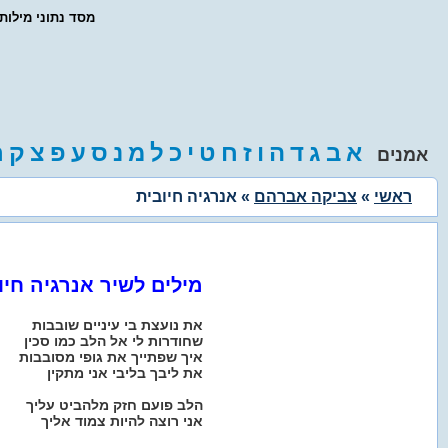
- מסד נתוני מילו
א
ב
ג
ד
ה
ו
ז
ח
ט
י
כ
ל
מ
נ
ס
ע
פ
צ
ק
ר
אמנים
ראשי
»
צביקה אברהם
» אנרגיה חיובית
מילים לשיר אנרגיה חיו
את נועצת בי עיניים שובבות
שחודרות לי אל הלב כמו סכין
איך שפתייך את גופי מסובבות
את ליבך בליבי אני מתקין
הלב פועם חזק מלהביט עליך
אני רוצה להיות צמוד אליך