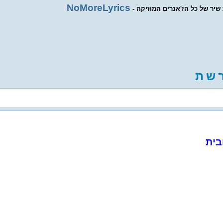
NoMoreLyrics
ת שיר של כל הז'אנרים המוזיקה
ש
ת
בית