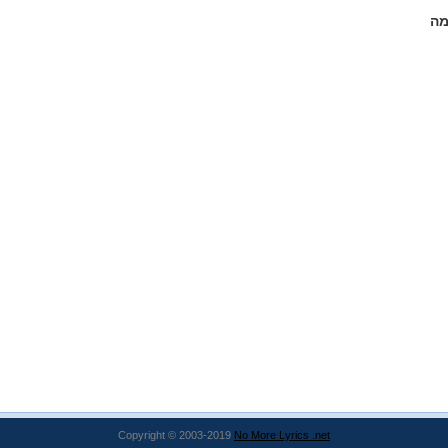
מה
Copyright © 2003-2019
No More Lyrics .net